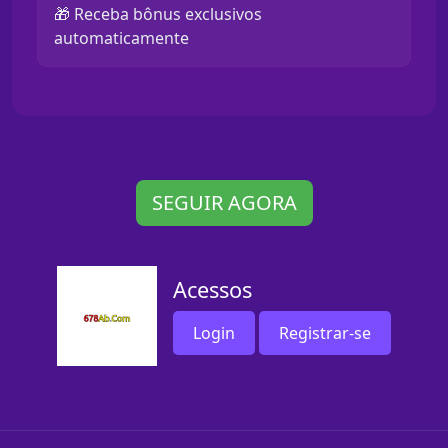
🎁 Receba bônus exclusivos
automaticamente
SEGUIR AGORA
Acessos
Login
Registrar-se