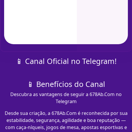
📱 Canal Oficial no Telegram!
📱 Benefícios do Canal
Descubra as vantagens de seguir a 678Ab.Com no
Telegram
Desde sua criação, a 678Ab.Com é reconhecida por sua
estabilidade, segurança, agilidade e boa reputação —
com caça-níqueis, jogos de mesa, apostas esportivas e