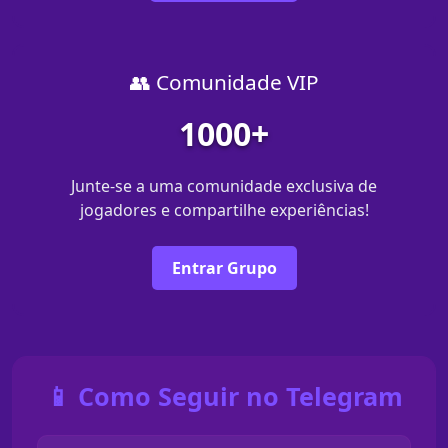
👥 Comunidade VIP
1000+
Junte-se a uma comunidade exclusiva de
jogadores e compartilhe experiências!
Entrar Grupo
📱 Como Seguir no Telegram