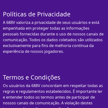
Políticas de Privacidade
A 688V valoriza a privacidade de seus usuários e está
empenhada em proteger todas as informações
pessoais fornecidas durante o uso de nossos canais de
comunicação. Todos os dados coletados são utilizados
exclusivamente para fins de melhoria contínua da
experiência de nossos jogadores.
Termos e Condições
Os usuários da 688V concordam em respeitar todas as
regras e regulamentos estabelecidos. É importante ler
e entender todos os termos antes de participar de
nossos canais de comunicação. A violação destes