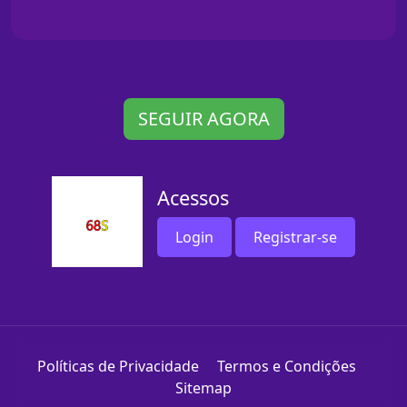
SEGUIR AGORA
Acessos
Login
Registrar-se
Políticas de Privacidade
Termos e Condições
Sitemap