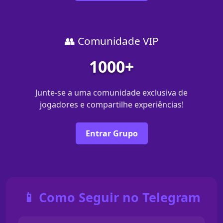
👥 Comunidade VIP
1000+
Junte-se a uma comunidade exclusiva de
jogadores e compartilhe experiências!
Entrar Grupo
📱 Como Seguir no Telegram