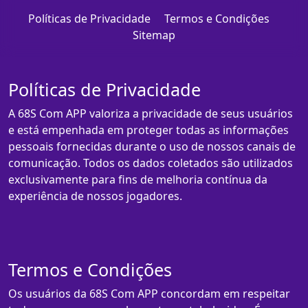
Políticas de Privacidade
Termos e Condições
Sitemap
Políticas de Privacidade
A 68S Com APP valoriza a privacidade de seus usuários
e está empenhada em proteger todas as informações
pessoais fornecidas durante o uso de nossos canais de
comunicação. Todos os dados coletados são utilizados
exclusivamente para fins de melhoria contínua da
experiência de nossos jogadores.
Termos e Condições
Os usuários da 68S Com APP concordam em respeitar