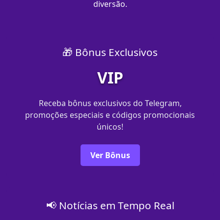
diversão.
🎁 Bônus Exclusivos
VIP
Receba bônus exclusivos do Telegram,
promoções especiais e códigos promocionais
únicos!
Ver Bônus
📢 Notícias em Tempo Real