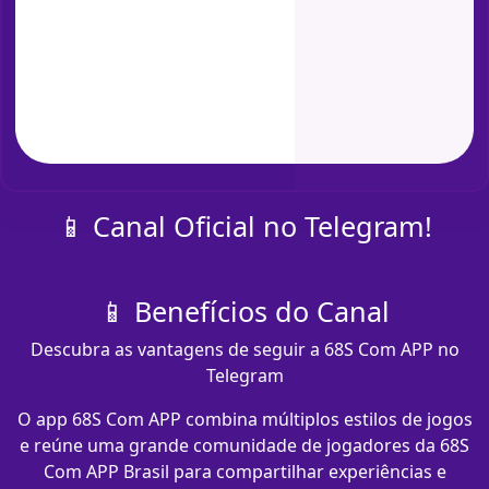
📱 Canal Oficial no Telegram!
📱 Benefícios do Canal
Descubra as vantagens de seguir a 68S Com APP no
Telegram
O app 68S Com APP combina múltiplos estilos de jogos
e reúne uma grande comunidade de jogadores da 68S
Com APP Brasil para compartilhar experiências e