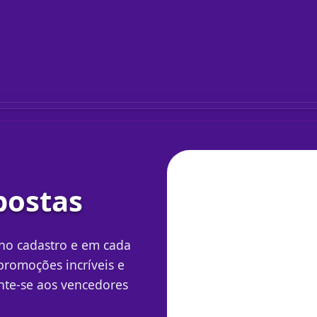
postas
no cadastro e em cada
promoções incríveis e
unte-se aos vencedores