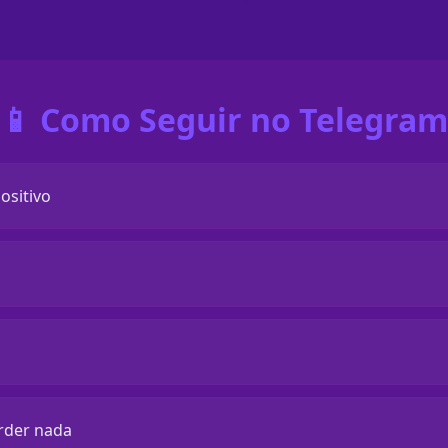
📱 Como Seguir no Telegram
ositivo
erder nada