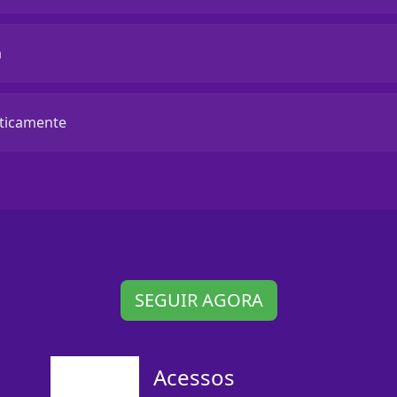
a
aticamente
SEGUIR AGORA
Acessos