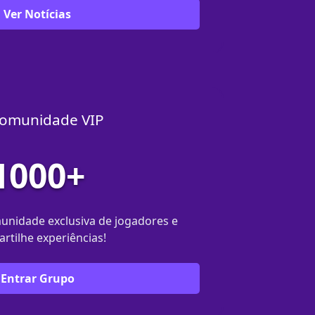
Ver Notícias
Comunidade VIP
1000+
unidade exclusiva de jogadores e
rtilhe experiências!
Entrar Grupo