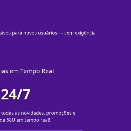
usivos para novos usuários — sem exigência
cias em Tempo Real
24/7
e todas as novidades, promoções e
 da 68U em tempo real!