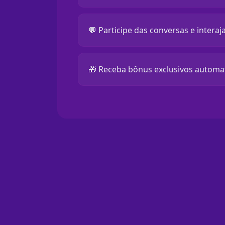
💬 Participe das conversas e interaj
🎁 Receba bônus exclusivos autom