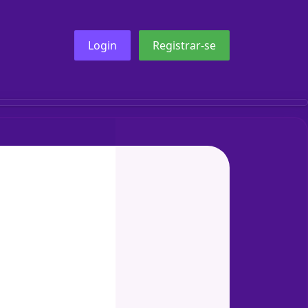
Login
Registrar-se