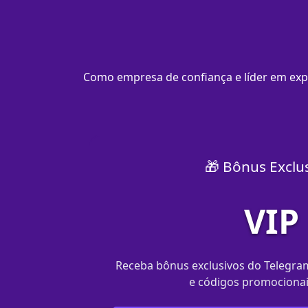
Como empresa de confiança e líder em expe
🎁 Bônus Exclu
VIP
Receba bônus exclusivos do Telegra
e códigos promocionai