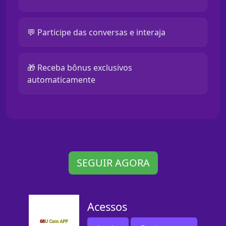
💬 Participe das conversas e interaja
🎁 Receba bônus exclusivos
automaticamente
SEGUIR AGORA
Acessos