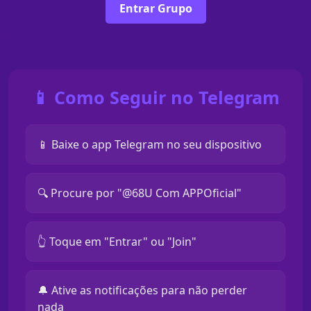
Entrar Grupo
📱 Como Seguir no Telegram
📱 Baixe o app Telegram no seu dispositivo
🔍 Procure por "@68U Com APPOficial"
👆 Toque em "Entrar" ou "Join"
🔔 Ative as notificações para não perder
nada