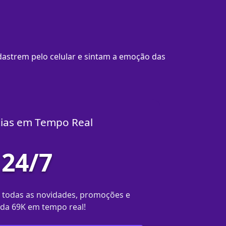
adastrem pelo celular e sintam a emoção das
cias em Tempo Real
24/7
e todas as novidades, promoções e
 da 69K em tempo real!