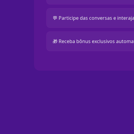
💬 Participe das conversas e interaj
🎁 Receba bônus exclusivos autom