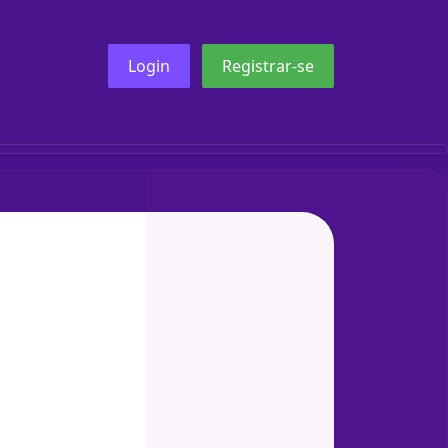
Login
Registrar-se