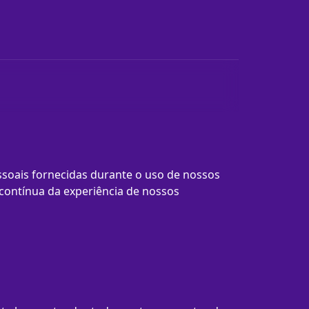
ssoais fornecidas durante o uso de nossos
 contínua da experiência de nossos