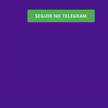
SEGUIR NO TELEGRAM