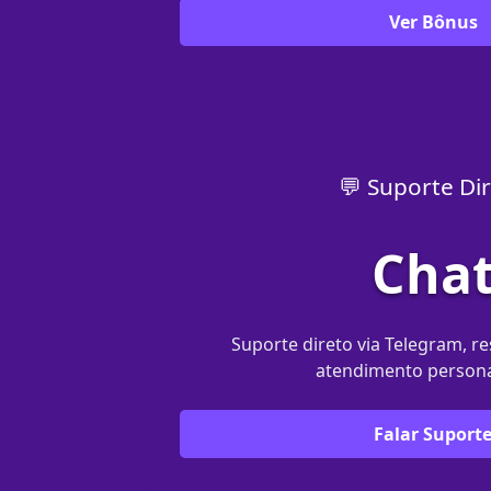
Ver Bônus
💬 Suporte Di
Cha
Suporte direto via Telegram, r
atendimento persona
Falar Suport