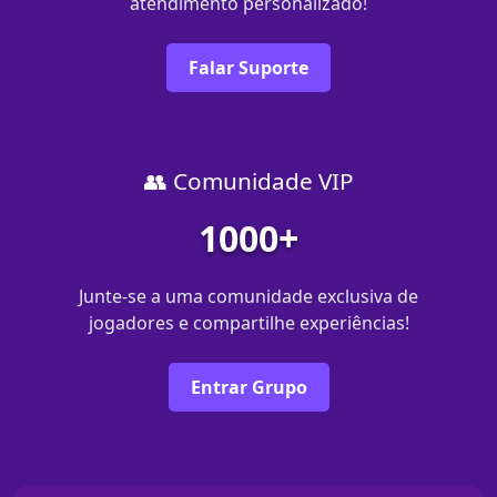
atendimento personalizado!
Falar Suporte
👥 Comunidade VIP
1000+
Junte-se a uma comunidade exclusiva de
jogadores e compartilhe experiências!
Entrar Grupo