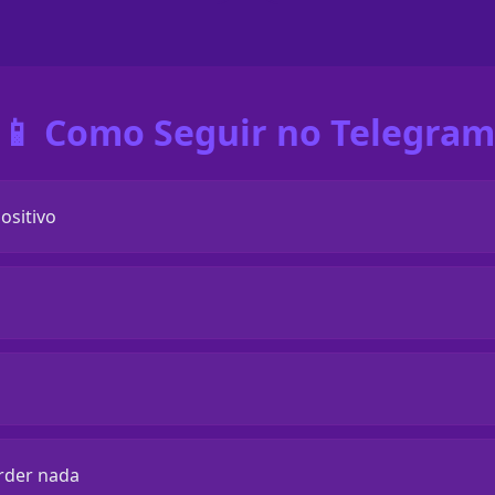
📱 Como Seguir no Telegram
ositivo
erder nada