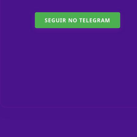
SEGUIR NO TELEGRAM