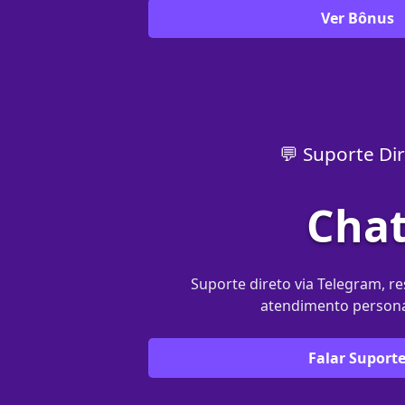
Ver Bônus
💬 Suporte Di
Cha
Suporte direto via Telegram, r
atendimento persona
Falar Suport