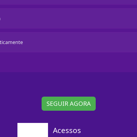
a
aticamente
SEGUIR AGORA
Acessos