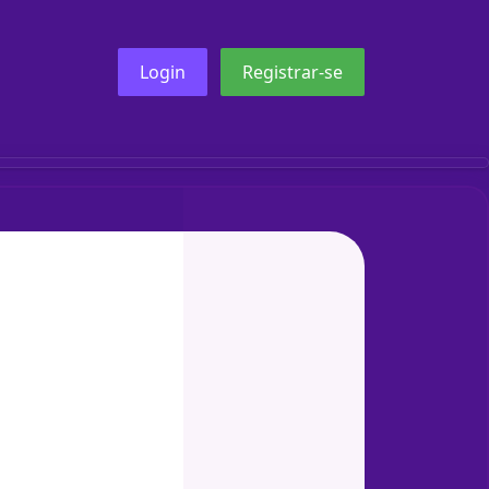
Login
Registrar-se