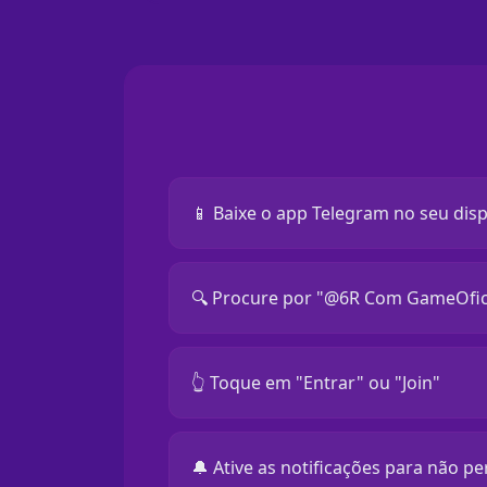
📱 Baixe o app Telegram no seu disp
🔍 Procure por "@6R Com GameOfic
👆 Toque em "Entrar" ou "Join"
🔔 Ative as notificações para não p