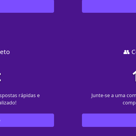
reto
👥 
t
espostas rápidas e
Junte-se a uma com
lizado!
compa
e