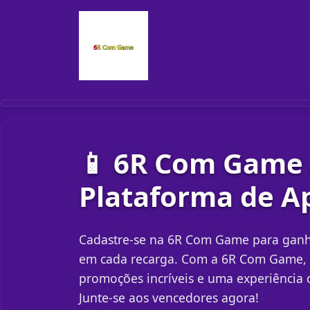
📱 6R Com Game
Plataforma de A
Cadastre-se na 6R Com Game para ganh
em cada recarga. Com a 6R Com Game, 
promoções incríveis e uma experiência d
Junte-se aos vencedores agora!