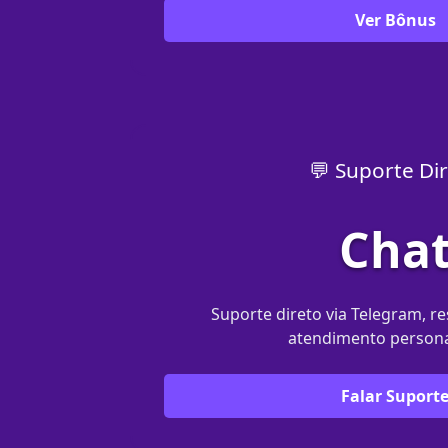
Ver Bônus
💬 Suporte Di
Cha
Suporte direto via Telegram, r
atendimento persona
Falar Suport