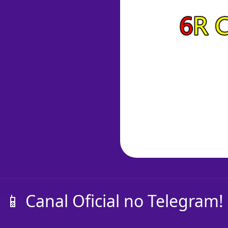
📱 Canal Oficial no Telegram!