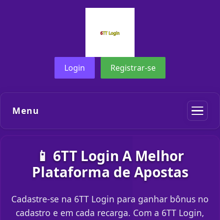
Login
Registrar-se
Menu
📱 6TT Login A Melhor
Plataforma de Apostas
Cadastre-se na 6TT Login para ganhar bônus no
cadastro e em cada recarga. Com a 6TT Login,