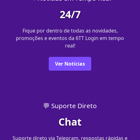
24/7
Fique por dentro de todas as novidades,
promoções e eventos da 6TT Login em tempo
real!
Ver Notícias
💬 Suporte Direto
Chat
Suporte direto via Telegram, respostas rápidas e