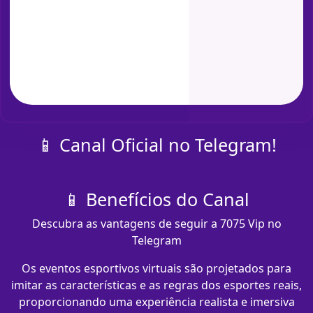
📱 Canal Oficial no Telegram!
📱 Benefícios do Canal
Descubra as vantagens de seguir a 7075 Vip no
Telegram
Os eventos esportivos virtuais são projetados para
imitar as características e as regras dos esportes reais,
proporcionando uma experiência realista e imersiva