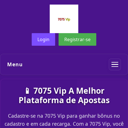
Login
Registrar-se
Menu
📱 7075 Vip A Melhor
Plataforma de Apostas
Cadastre-se na 7075 Vip para ganhar bônus no
cadastro e em cada recarga. Com a 7075 Vip, você