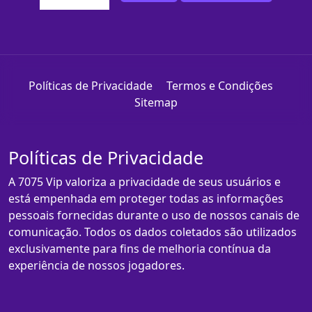
Políticas de Privacidade
Termos e Condições
Sitemap
Políticas de Privacidade
A 7075 Vip valoriza a privacidade de seus usuários e
está empenhada em proteger todas as informações
pessoais fornecidas durante o uso de nossos canais de
comunicação. Todos os dados coletados são utilizados
exclusivamente para fins de melhoria contínua da
experiência de nossos jogadores.