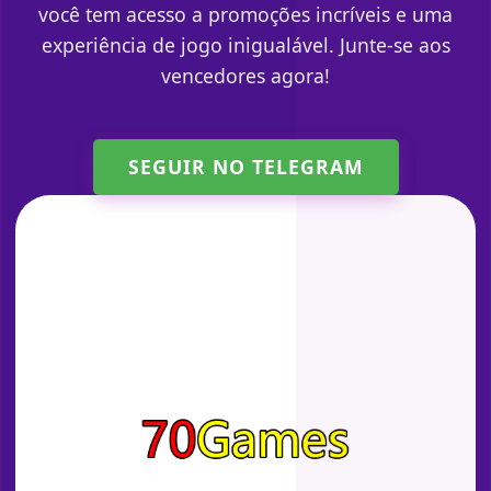
você tem acesso a promoções incríveis e uma
experiência de jogo inigualável. Junte-se aos
vencedores agora!
SEGUIR NO TELEGRAM