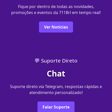
Fique por dentro de todas as novidades,
promoções e eventos da 711Brl em tempo real!
Ver Notícias
💬 Suporte Direto
Chat
Suporte direto via Telegram, respostas rápidas e
atendimento personalizado!
Falar Suporte