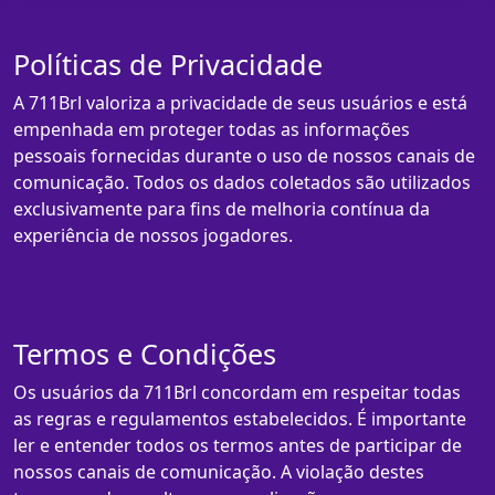
Políticas de Privacidade
A 711Brl valoriza a privacidade de seus usuários e está
empenhada em proteger todas as informações
pessoais fornecidas durante o uso de nossos canais de
comunicação. Todos os dados coletados são utilizados
exclusivamente para fins de melhoria contínua da
experiência de nossos jogadores.
Termos e Condições
Os usuários da 711Brl concordam em respeitar todas
as regras e regulamentos estabelecidos. É importante
ler e entender todos os termos antes de participar de
nossos canais de comunicação. A violação destes