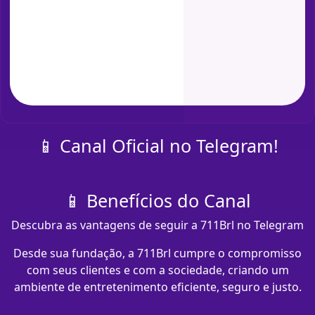
📱 Canal Oficial no Telegram!
📱 Benefícios do Canal
Descubra as vantagens de seguir a 711Brl no Telegram
Desde sua fundação, a 711Brl cumpre o compromisso
com seus clientes e com a sociedade, criando um
ambiente de entretenimento eficiente, seguro e justo.