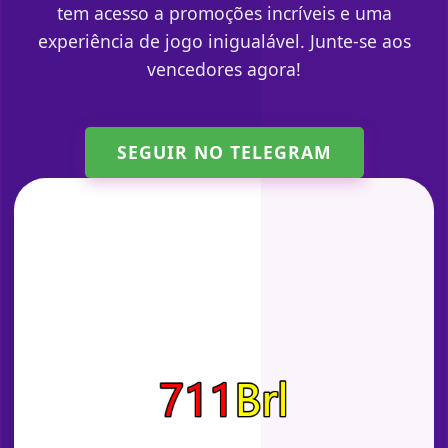
tem acesso a promoções incríveis e uma
experiência de jogo inigualável. Junte-se aos
vencedores agora!
SEGUIR NO TELEGRAM