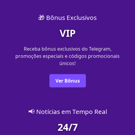
🎁 Bônus Exclusivos
VIP
Receba bônus exclusivos do Telegram,
promoções especiais e códigos promocionais
únicos!
Ver Bônus
📢 Notícias em Tempo Real
24/7