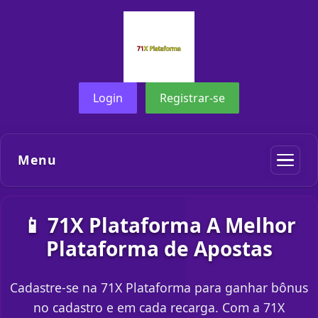
Login
Registrar-se
Menu
📱 71X Plataforma A Melhor
Plataforma de Apostas
Cadastre-se na 71X Plataforma para ganhar bônus
no cadastro e em cada recarga. Com a 71X