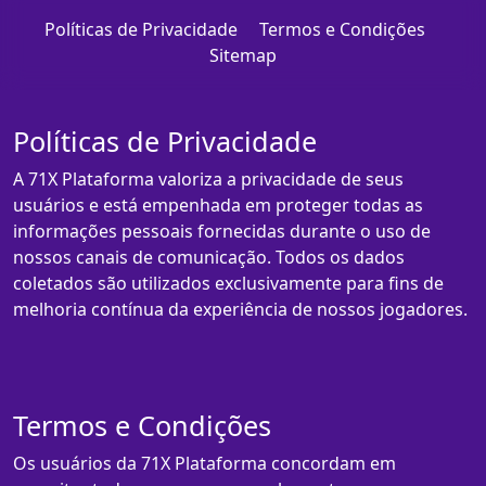
Políticas de Privacidade
Termos e Condições
Sitemap
Políticas de Privacidade
A 71X Plataforma valoriza a privacidade de seus
usuários e está empenhada em proteger todas as
informações pessoais fornecidas durante o uso de
nossos canais de comunicação. Todos os dados
coletados são utilizados exclusivamente para fins de
melhoria contínua da experiência de nossos jogadores.
Termos e Condições
Os usuários da 71X Plataforma concordam em