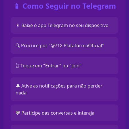
📱 Como Seguir no Telegram
📱 Baixe o app Telegram no seu dispositivo
🔍 Procure por "@71X PlataformaOficial"
👆 Toque em "Entrar" ou "Join"
🔔 Ative as notificações para não perder
nada
💬 Participe das conversas e interaja