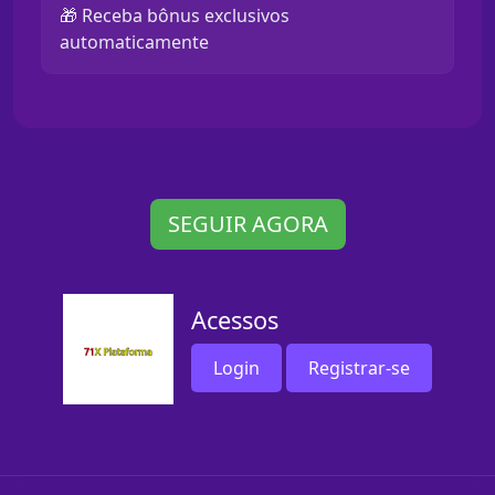
🎁 Receba bônus exclusivos
automaticamente
SEGUIR AGORA
Acessos
Login
Registrar-se