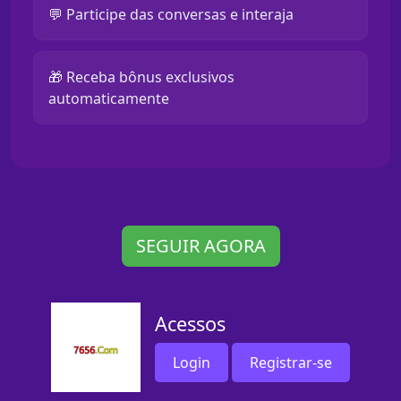
💬 Participe das conversas e interaja
🎁 Receba bônus exclusivos
automaticamente
SEGUIR AGORA
Acessos
Login
Registrar-se