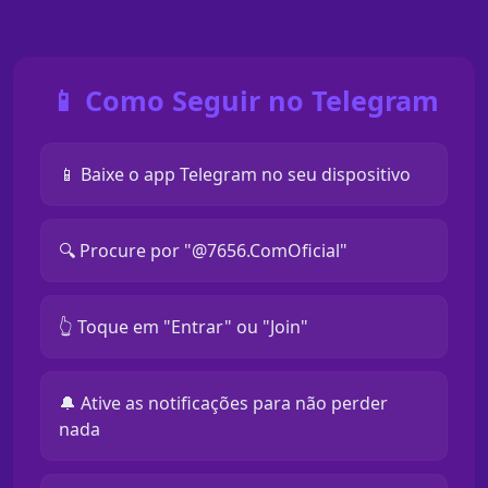
📱 Como Seguir no Telegram
📱 Baixe o app Telegram no seu dispositivo
🔍 Procure por "@7656.ComOficial"
👆 Toque em "Entrar" ou "Join"
🔔 Ative as notificações para não perder
nada