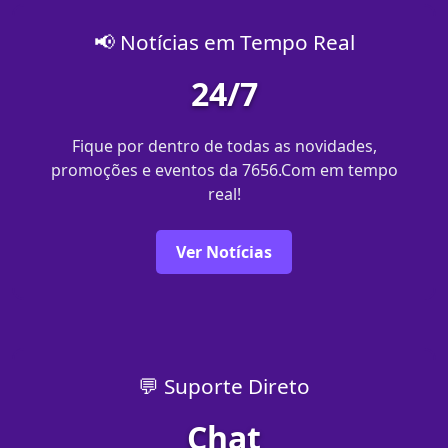
📢 Notícias em Tempo Real
24/7
Fique por dentro de todas as novidades,
promoções e eventos da 7656.Com em tempo
real!
Ver Notícias
💬 Suporte Direto
Chat