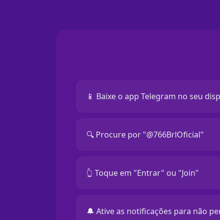
📱 Baixe o app Telegram no seu disp
🔍 Procure por "@766BrlOficial"
👆 Toque em "Entrar" ou "Join"
🔔 Ative as notificações para não p