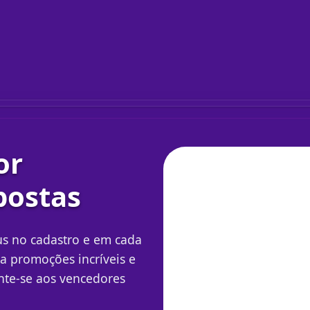
or
postas
us no cadastro e em cada
a promoções incríveis e
unte-se aos vencedores