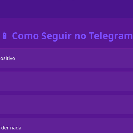
📱 Como Seguir no Telegram
ositivo
erder nada