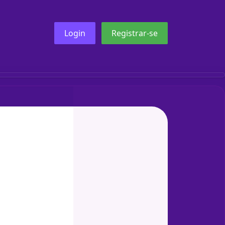
Login
Registrar-se