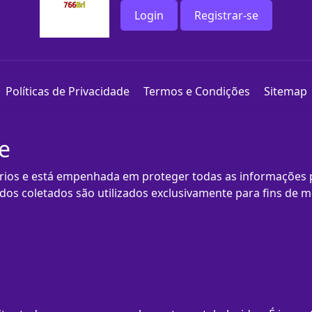
Login
Registrar-se
Políticas de Privacidade
Termos e Condições
Sitemap
de
uários e está empenhada em proteger todas as informações 
os coletados são utilizados exclusivamente para fins de m