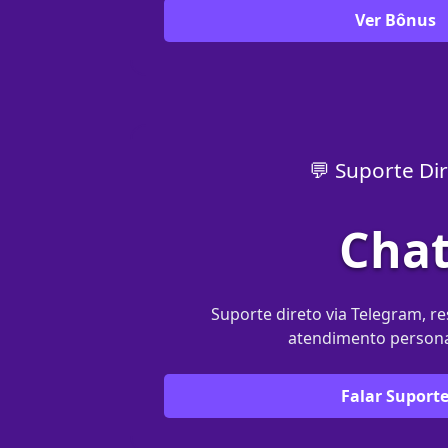
Ver Bônus
💬 Suporte Di
Cha
Suporte direto via Telegram, r
atendimento persona
Falar Suport