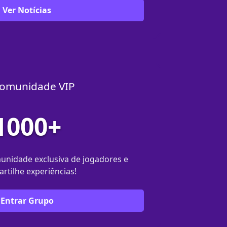
Ver Notícias
Comunidade VIP
1000+
unidade exclusiva de jogadores e
rtilhe experiências!
Entrar Grupo