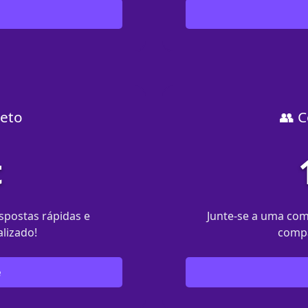
reto
👥 
t
espostas rápidas e
Junte-se a uma com
lizado!
compa
e