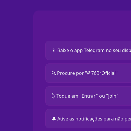
📱 Baixe o app Telegram no seu disp
🔍 Procure por "@76BrOficial"
👆 Toque em "Entrar" ou "Join"
🔔 Ative as notificações para não p