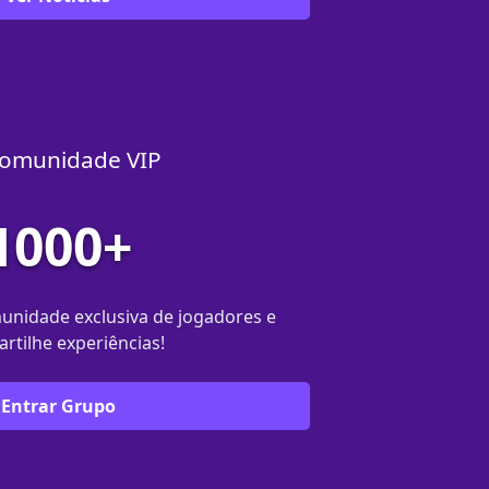
Comunidade VIP
1000+
unidade exclusiva de jogadores e
rtilhe experiências!
Entrar Grupo