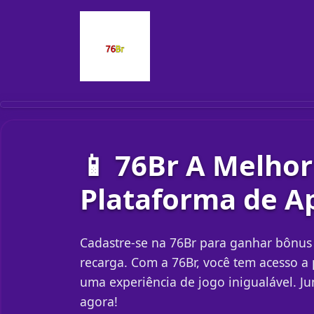
📱 76Br A Melhor
Plataforma de A
Cadastre-se na 76Br para ganhar bônus
recarga. Com a 76Br, você tem acesso a 
uma experiência de jogo inigualável. J
agora!