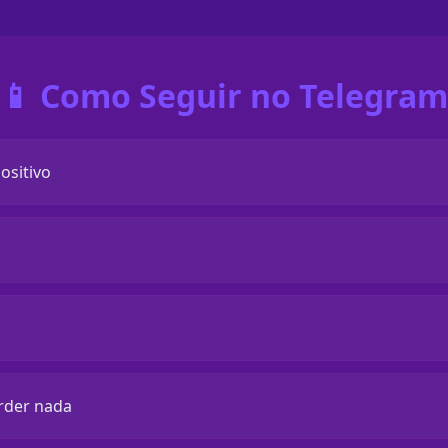
📱 Como Seguir no Telegram
ositivo
erder nada