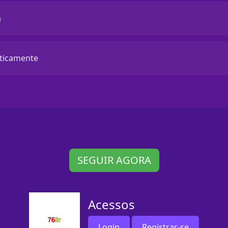
a
aticamente
SEGUIR AGORA
Acessos
Login
Registrar-se