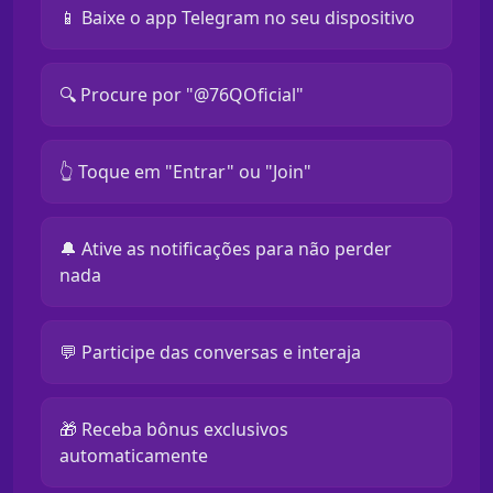
📱 Baixe o app Telegram no seu dispositivo
🔍 Procure por "@76QOficial"
👆 Toque em "Entrar" ou "Join"
🔔 Ative as notificações para não perder
nada
💬 Participe das conversas e interaja
🎁 Receba bônus exclusivos
automaticamente