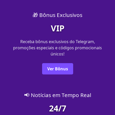
🎁 Bônus Exclusivos
VIP
Receba bônus exclusivos do Telegram,
promoções especiais e códigos promocionais
únicos!
Ver Bônus
📢 Notícias em Tempo Real
24/7