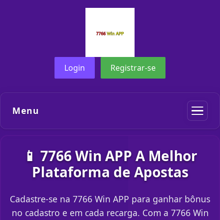
Login
Registrar-se
Menu
📱 7766 Win APP A Melhor
Plataforma de Apostas
Cadastre-se na 7766 Win APP para ganhar bônus
no cadastro e em cada recarga. Com a 7766 Win