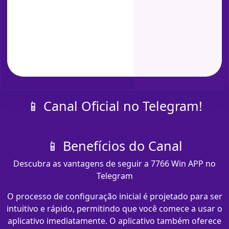
📱 Canal Oficial no Telegram!
📱 Benefícios do Canal
Descubra as vantagens de seguir a 7766 Win APP no
Telegram
O processo de configuração inicial é projetado para ser
intuitivo e rápido, permitindo que você comece a usar o
aplicativo imediatamente. O aplicativo também oferece