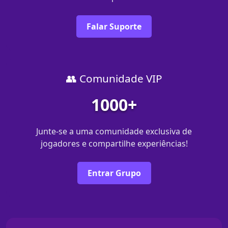
Falar Suporte
👥 Comunidade VIP
1000+
Junte-se a uma comunidade exclusiva de
jogadores e compartilhe experiências!
Entrar Grupo