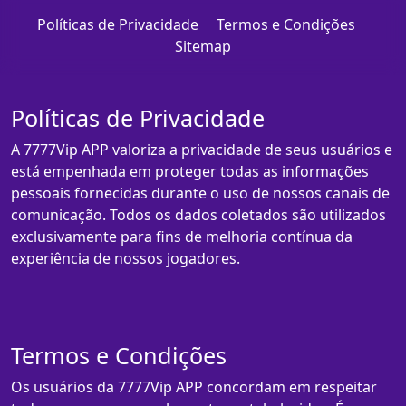
Políticas de Privacidade
Termos e Condições
Sitemap
Políticas de Privacidade
A 7777Vip APP valoriza a privacidade de seus usuários e
está empenhada em proteger todas as informações
pessoais fornecidas durante o uso de nossos canais de
comunicação. Todos os dados coletados são utilizados
exclusivamente para fins de melhoria contínua da
experiência de nossos jogadores.
Termos e Condições
Os usuários da 7777Vip APP concordam em respeitar