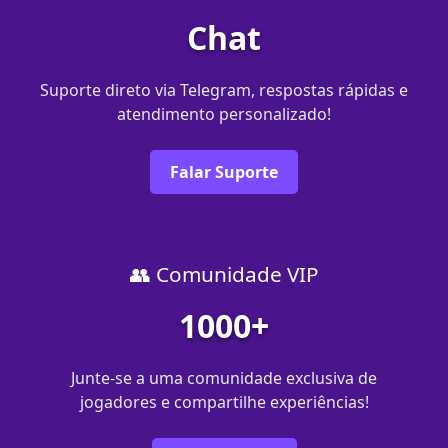
Chat
Suporte direto via Telegram, respostas rápidas e
atendimento personalizado!
Falar Suporte
👥 Comunidade VIP
1000+
Junte-se a uma comunidade exclusiva de
jogadores e compartilhe experiências!