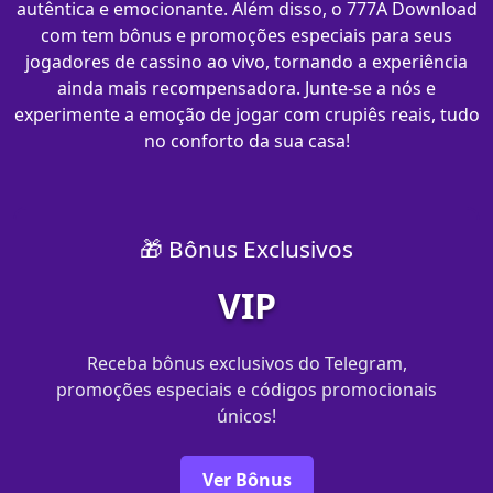
autêntica e emocionante. Além disso, o 777A Download
com​ tem bônus e promoções especiais para seus
jogadores de cassino ao vivo, tornando a experiência
ainda mais recompensadora. Junte-se a nós e
experimente a emoção de jogar com crupiês reais, tudo
no conforto da sua casa!
🎁 Bônus Exclusivos
VIP
Receba bônus exclusivos do Telegram,
promoções especiais e códigos promocionais
únicos!
Ver Bônus