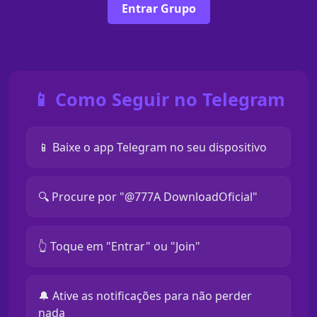
Entrar Grupo
📱 Como Seguir no Telegram
📱 Baixe o app Telegram no seu dispositivo
🔍 Procure por "@777A DownloadOficial"
👆 Toque em "Entrar" ou "Join"
🔔 Ative as notificações para não perder
nada