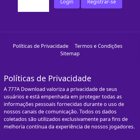
Login
Registrar-se
Políticas de Privacidade
Termos e Condições
Sitemap
Políticas de Privacidade
A 777A Download valoriza a privacidade de seus
usuários e está empenhada em proteger todas as
informações pessoais fornecidas durante o uso de
nossos canais de comunicação. Todos os dados
coletados são utilizados exclusivamente para fins de
melhoria contínua da experiência de nossos jogadores.