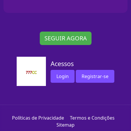
SEGUIR AGORA
Acessos
Login
Registrar-se
Políticas de Privacidade
Termos e Condições
Sitemap