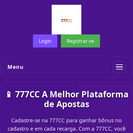
Login
Registrar-se
Menu
📱 777CC A Melhor Plataforma
de Apostas
Cadastre-se na 777CC para ganhar bônus no
cadastro e em cada recarga. Com a 777CC, você