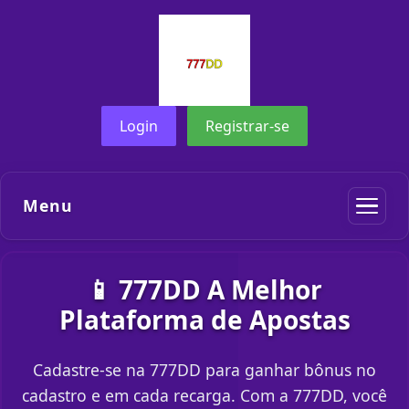
Login
Registrar-se
Menu
📱 777DD A Melhor
Plataforma de Apostas
Cadastre-se na 777DD para ganhar bônus no
cadastro e em cada recarga. Com a 777DD, você