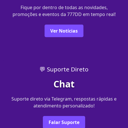
Fique por dentro de todas as novidades,
promoções e eventos da 777DD em tempo real!
Ver Notícias
💬 Suporte Direto
Chat
Suporte direto via Telegram, respostas rápidas e
atendimento personalizado!
Falar Suporte