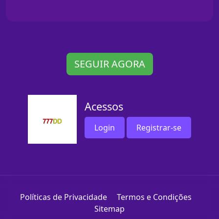
SEGUIR AGORA
Acessos
Login
Registrar-se
Políticas de Privacidade
Termos e Condições
Sitemap