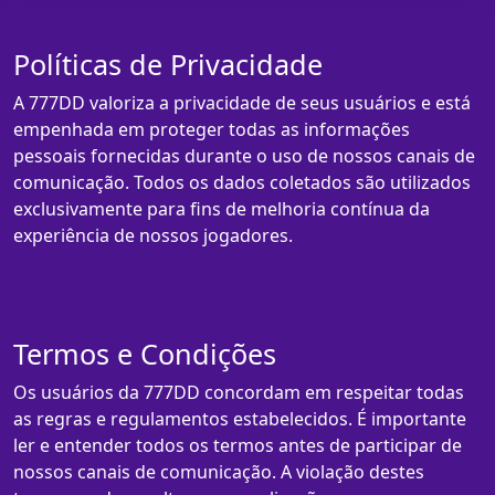
Políticas de Privacidade
A 777DD valoriza a privacidade de seus usuários e está
empenhada em proteger todas as informações
pessoais fornecidas durante o uso de nossos canais de
comunicação. Todos os dados coletados são utilizados
exclusivamente para fins de melhoria contínua da
experiência de nossos jogadores.
Termos e Condições
Os usuários da 777DD concordam em respeitar todas
as regras e regulamentos estabelecidos. É importante
ler e entender todos os termos antes de participar de
nossos canais de comunicação. A violação destes