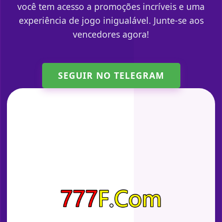
você tem acesso a promoções incríveis e uma
experiência de jogo inigualável. Junte-se aos
vencedores agora!
SEGUIR NO TELEGRAM