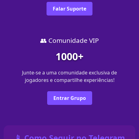
Falar Suporte
👥 Comunidade VIP
1000+
Junte-se a uma comunidade exclusiva de
jogadores e compartilhe experiências!
Entrar Grupo
📱 Como Seguir no Telegram