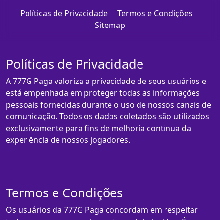
Políticas de Privacidade
Termos e Condições
Sitemap
Políticas de Privacidade
A 777G Paga valoriza a privacidade de seus usuários e
está empenhada em proteger todas as informações
pessoais fornecidas durante o uso de nossos canais de
comunicação. Todos os dados coletados são utilizados
exclusivamente para fins de melhoria contínua da
experiência de nossos jogadores.
Termos e Condições
Os usuários da 777G Paga concordam em respeitar