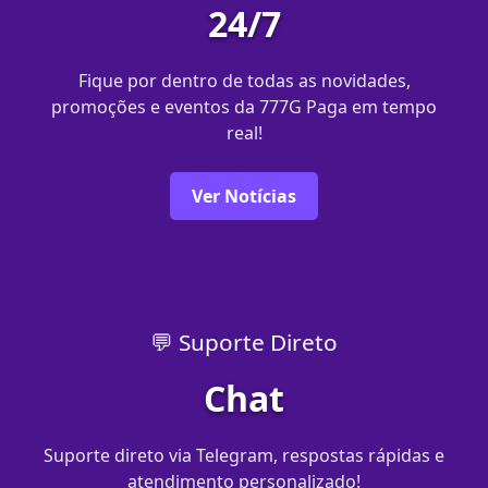
24/7
Fique por dentro de todas as novidades,
promoções e eventos da 777G Paga em tempo
real!
Ver Notícias
💬 Suporte Direto
Chat
Suporte direto via Telegram, respostas rápidas e
atendimento personalizado!