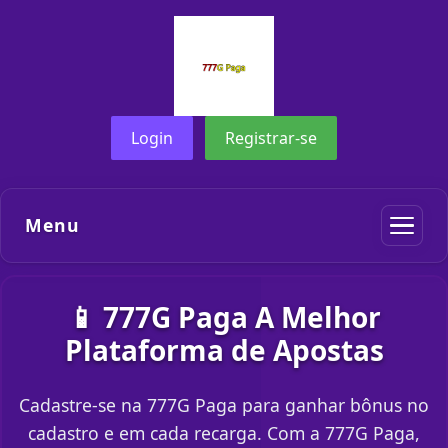
Login
Registrar-se
Menu
📱 777G Paga A Melhor
Plataforma de Apostas
Cadastre-se na 777G Paga para ganhar bônus no
cadastro e em cada recarga. Com a 777G Paga,