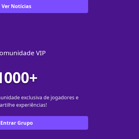
Ver Notícias
Comunidade VIP
1000+
unidade exclusiva de jogadores e
rtilhe experiências!
Entrar Grupo