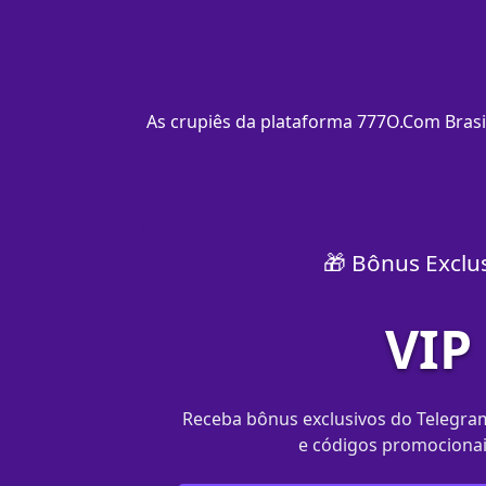
As crupiês da plataforma 777O.Com Bras
🎁 Bônus Exclu
VIP
Receba bônus exclusivos do Telegra
e códigos promocionai