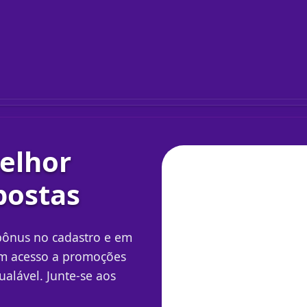
elhor
postas
bônus no cadastro e em
em acesso a promoções
ualável. Junte-se aos