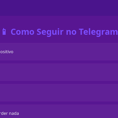
📱 Como Seguir no Telegram
ositivo
erder nada