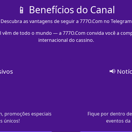
📱 Benefícios do Canal
Descubra as vantagens de seguir a 777O.Com no Telegram
il vêm de todo o mundo — a 777O.Com convida você a compe
internacional do cassino.
sivos
📢 Notí
m, promoções especiais
Fique por dentro d
s únicos!
eventos da