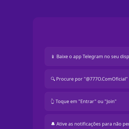
📱 Baixe o app Telegram no seu disp
🔍 Procure por "@777O.ComOficial"
👆 Toque em "Entrar" ou "Join"
🔔 Ative as notificações para não p