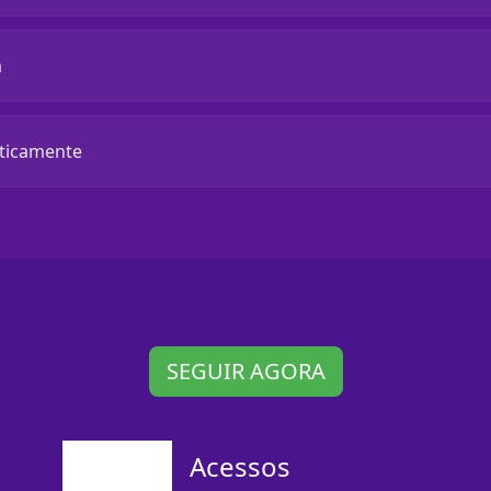
a
aticamente
SEGUIR AGORA
Acessos