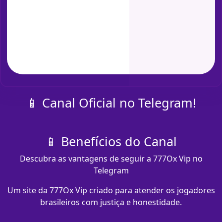
📱 Canal Oficial no Telegram!
📱 Benefícios do Canal
Descubra as vantagens de seguir a 777Ox Vip no
Telegram
Um site da 777Ox Vip criado para atender os jogadores
brasileiros com justiça e honestidade.