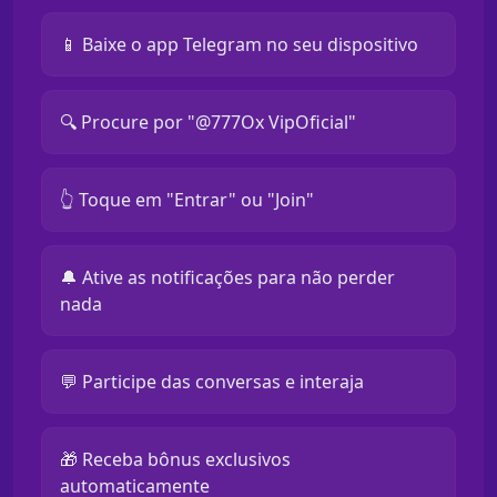
📱 Baixe o app Telegram no seu dispositivo
🔍 Procure por "@777Ox VipOficial"
👆 Toque em "Entrar" ou "Join"
🔔 Ative as notificações para não perder
nada
💬 Participe das conversas e interaja
🎁 Receba bônus exclusivos
automaticamente