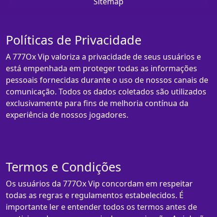
Sitemap
Políticas de Privacidade
A 777Ox Vip valoriza a privacidade de seus usuários e
está empenhada em proteger todas as informações
pessoais fornecidas durante o uso de nossos canais de
comunicação. Todos os dados coletados são utilizados
exclusivamente para fins de melhoria contínua da
experiência de nossos jogadores.
Termos e Condições
Os usuários da 777Ox Vip concordam em respeitar
todas as regras e regulamentos estabelecidos. É
importante ler e entender todos os termos antes de