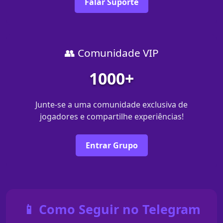
Falar Suporte
👥 Comunidade VIP
1000+
Junte-se a uma comunidade exclusiva de
jogadores e compartilhe experiências!
Entrar Grupo
📱 Como Seguir no Telegram