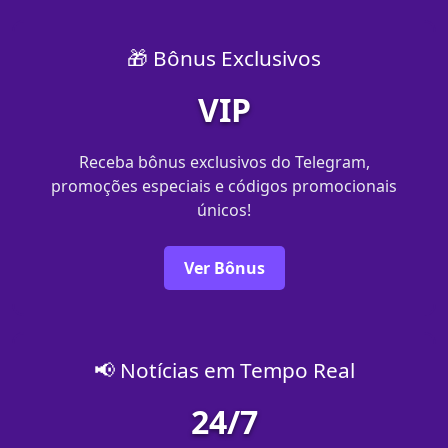
🎁 Bônus Exclusivos
VIP
Receba bônus exclusivos do Telegram,
promoções especiais e códigos promocionais
únicos!
Ver Bônus
📢 Notícias em Tempo Real
24/7