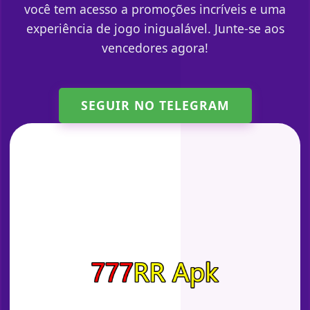
você tem acesso a promoções incríveis e uma
experiência de jogo inigualável. Junte-se aos
vencedores agora!
SEGUIR NO TELEGRAM