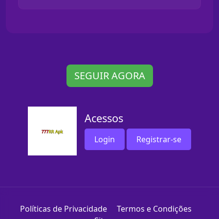
SEGUIR AGORA
Acessos
Login
Registrar-se
Políticas de Privacidade
Termos e Condições