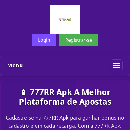
Login
Registrar-se
Menu
📱 777RR Apk A Melhor
Plataforma de Apostas
Cadastre-se na 777RR Apk para ganhar bônus no
cadastro e em cada recarga. Com a 777RR Apk,