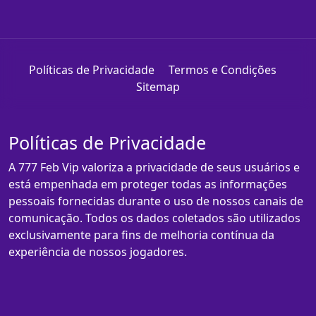
Políticas de Privacidade
Termos e Condições
Sitemap
Políticas de Privacidade
A 777 Feb Vip valoriza a privacidade de seus usuários e
está empenhada em proteger todas as informações
pessoais fornecidas durante o uso de nossos canais de
comunicação. Todos os dados coletados são utilizados
exclusivamente para fins de melhoria contínua da
experiência de nossos jogadores.