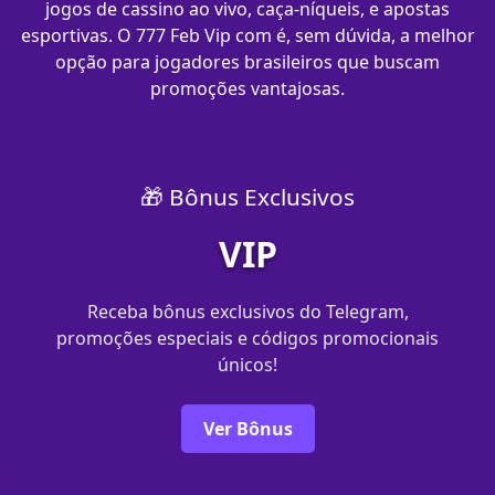
jogos de cassino ao vivo, caça-níqueis, e apostas
esportivas. O 777 Feb Vip com​ é, sem dúvida, a melhor
opção para jogadores brasileiros que buscam
promoções vantajosas.
🎁 Bônus Exclusivos
VIP
Receba bônus exclusivos do Telegram,
promoções especiais e códigos promocionais
únicos!
Ver Bônus