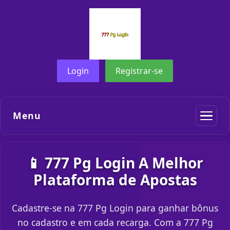
Login
Registrar-se
Menu
📱 777 Pg Login A Melhor
Plataforma de Apostas
Cadastre-se na 777 Pg Login para ganhar bônus
no cadastro e em cada recarga. Com a 777 Pg