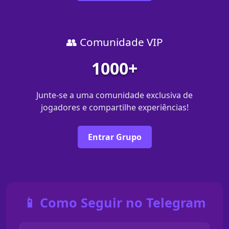
👥 Comunidade VIP
1000+
Junte-se a uma comunidade exclusiva de
jogadores e compartilhe experiências!
Entrar Grupo
📱 Como Seguir no Telegram