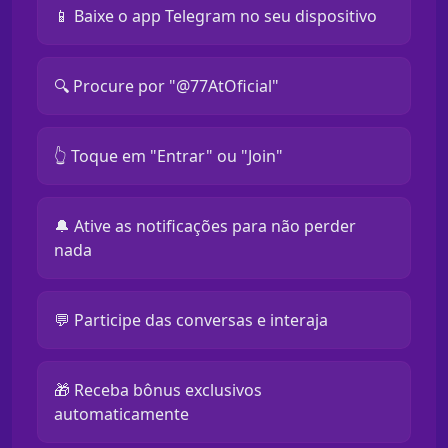
📱 Baixe o app Telegram no seu dispositivo
🔍 Procure por "@77AtOficial"
👆 Toque em "Entrar" ou "Join"
🔔 Ative as notificações para não perder
nada
💬 Participe das conversas e interaja
🎁 Receba bônus exclusivos
automaticamente