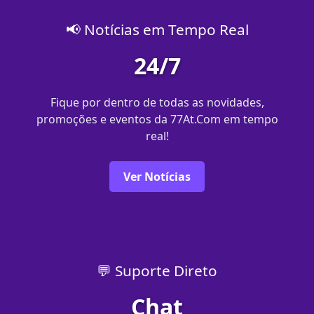
📢 Notícias em Tempo Real
24/7
Fique por dentro de todas as novidades,
promoções e eventos da 77At.Com em tempo
real!
Ver Notícias
💬 Suporte Direto
Chat