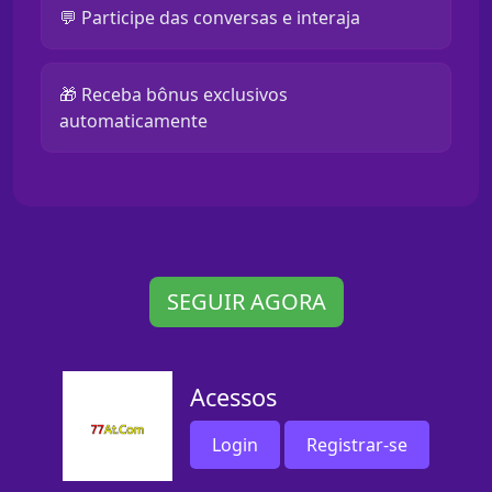
💬 Participe das conversas e interaja
🎁 Receba bônus exclusivos
automaticamente
SEGUIR AGORA
Acessos
Login
Registrar-se