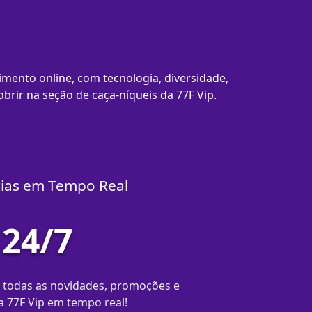
mento online, com tecnologia, diversidade,
brir na seção de caça-níqueis da 77F Vip.
cias em Tempo Real
24/7
e todas as novidades, promoções e
a 77F Vip em tempo real!