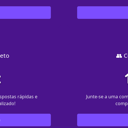
reto
👥 
t
espostas rápidas e
Junte-se a uma com
lizado!
compa
e