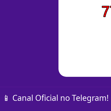
📱 Canal Oficial no Telegram!