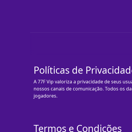
Políticas de Privacida
A 77F Vip valoriza a privacidade de seus u
nossos canais de comunicação. Todos os dad
jogadores.
Termos e Condições