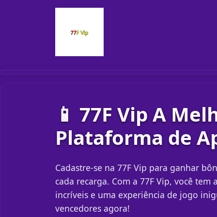
📱 77F Vip A Mel
Plataforma de A
Cadastre-se na 77F Vip para ganhar bô
cada recarga. Com a 77F Vip, você tem
incríveis e uma experiência de jogo inig
vencedores agora!