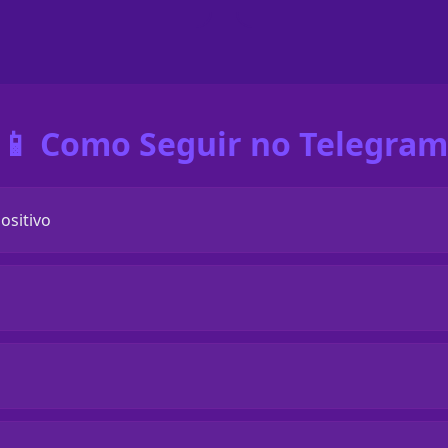
📱 Como Seguir no Telegram
ositivo