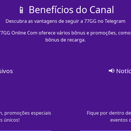
📱 Benefícios do Canal
Descubra as vantagens de seguir a 77GG no Telegram
 77GG Online Com oferece vários bônus e promoções, como 
bônus de recarga.
sivos
📢 Notí
m, promoções especiais
Fique por dentro d
s únicos!
eventos 