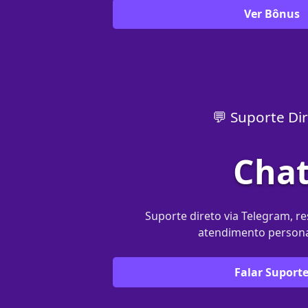
Ver Bônus
💬 Suporte Di
Cha
Suporte direto via Telegram, r
atendimento persona
Falar Suport