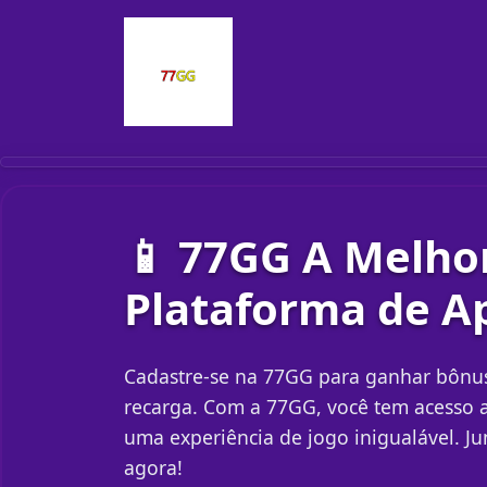
📱 77GG A Melho
Plataforma de A
Cadastre-se na 77GG para ganhar bônus
recarga. Com a 77GG, você tem acesso a
uma experiência de jogo inigualável. J
agora!