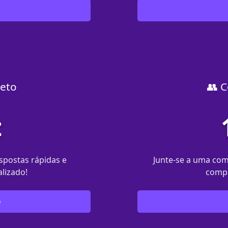
reto
👥 
t
espostas rápidas e
Junte-se a uma com
lizado!
compa
e