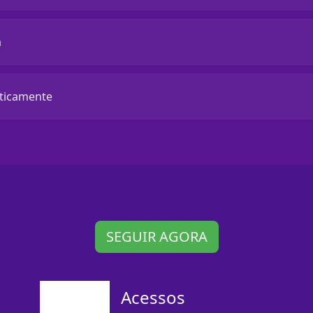
a
aticamente
SEGUIR AGORA
Acessos