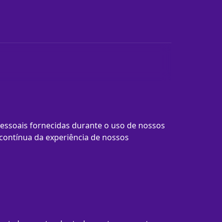
essoais fornecidas durante o uso de nossos
 contínua da experiência de nossos