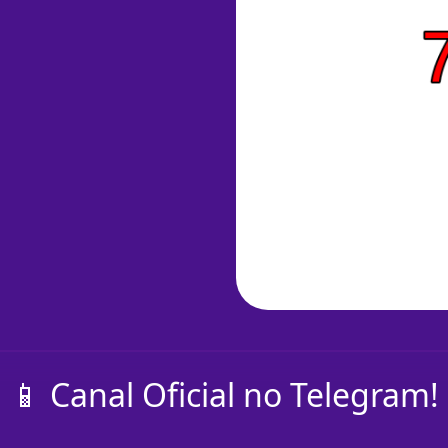
📱 Canal Oficial no Telegram!