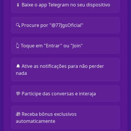
📱 Baixe o app Telegram no seu dispositivo
🔍 Procure por "@77JgsOficial"
👆 Toque em "Entrar" ou "Join"
🔔 Ative as notificações para não perder
nada
💬 Participe das conversas e interaja
🎁 Receba bônus exclusivos
automaticamente