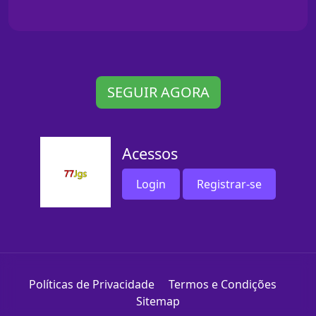
SEGUIR AGORA
Acessos
Login
Registrar-se
Políticas de Privacidade
Termos e Condições
Sitemap