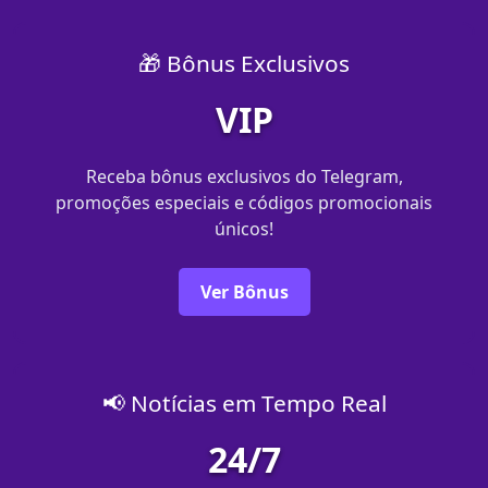
🎁 Bônus Exclusivos
VIP
Receba bônus exclusivos do Telegram,
promoções especiais e códigos promocionais
únicos!
Ver Bônus
📢 Notícias em Tempo Real
24/7