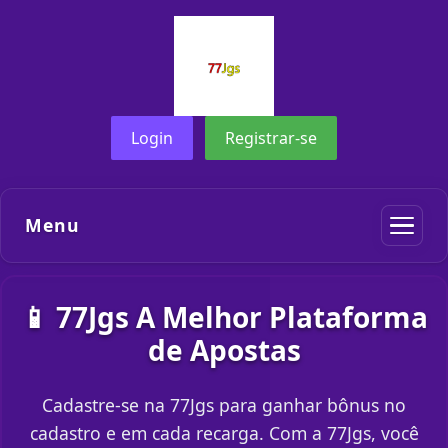
Login
Registrar-se
Menu
📱 77Jgs A Melhor Plataforma
de Apostas
Cadastre-se na 77Jgs para ganhar bônus no
cadastro e em cada recarga. Com a 77Jgs, você