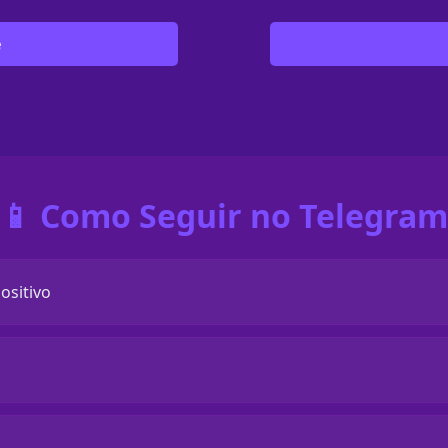
e
📱 Como Seguir no Telegram
ositivo