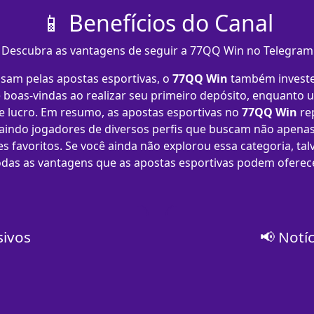
📱 Benefícios do Canal
Descubra as vantagens de seguir a 77QQ Win no Telegram
ssam pelas apostas esportivas, o
77QQ Win
também investe
 boas-vindas ao realizar seu primeiro depósito, enquanto 
 lucro. Em resumo, as apostas esportivas no
77QQ Win
re
aindo jogadores de diversos perfis que buscam não apena
favoritos. Se você ainda não explorou essa categoria, talv
odas as vantagens que as apostas esportivas podem oferece
sivos
📢 Notí