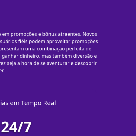
 em promoções e bônus atraentes. Novos
usuários fiéis podem aproveitar promoções
presentam uma combinação perfeita de
s ganhar dinheiro, mas também diversão e
ez seja a hora de se aventurar e descobrir
r.
cias em Tempo Real
24/7