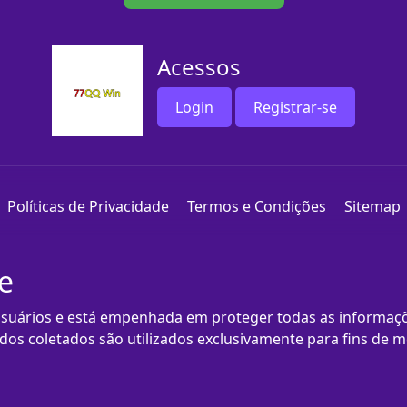
Acessos
Login
Registrar-se
Políticas de Privacidade
Termos e Condições
Sitemap
de
 usuários e está empenhada em proteger todas as informaçõ
os coletados são utilizados exclusivamente para fins de m