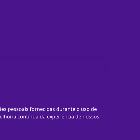
es pessoais fornecidas durante o uso de
elhoria contínua da experiência de nossos