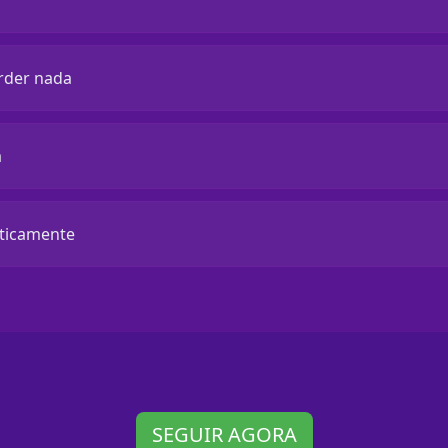
erder nada
a
aticamente
SEGUIR AGORA