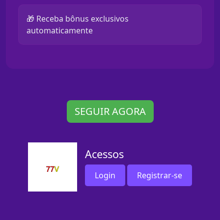
🎁 Receba bônus exclusivos
automaticamente
SEGUIR AGORA
Acessos
Login
Registrar-se