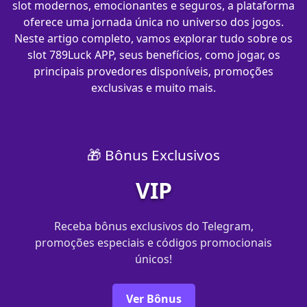
slot modernos, emocionantes e seguros, a plataforma
oferece uma jornada única no universo dos jogos.
Neste artigo completo, vamos explorar tudo sobre os
slot 789Luck APP, seus benefícios, como jogar, os
principais provedores disponíveis, promoções
exclusivas e muito mais.
🎁 Bônus Exclusivos
VIP
Receba bônus exclusivos do Telegram,
promoções especiais e códigos promocionais
únicos!
Ver Bônus