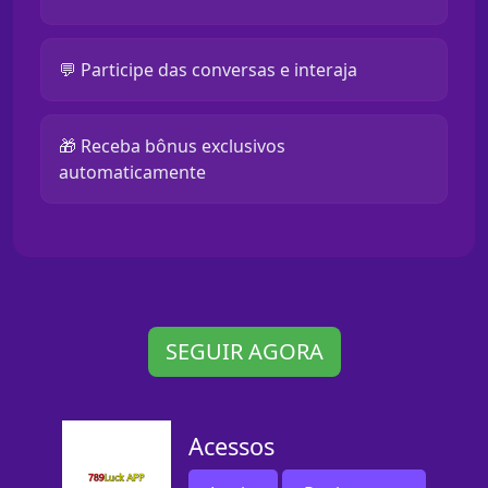
💬 Participe das conversas e interaja
🎁 Receba bônus exclusivos
automaticamente
SEGUIR AGORA
Acessos