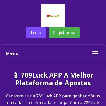
Login
Registrar-se
Menu
📱 789Luck APP A Melhor
Plataforma de Apostas
Cadastre-se na 789Luck APP para ganhar bônus
no cadastro e em cada recarga. Com a 789Luck