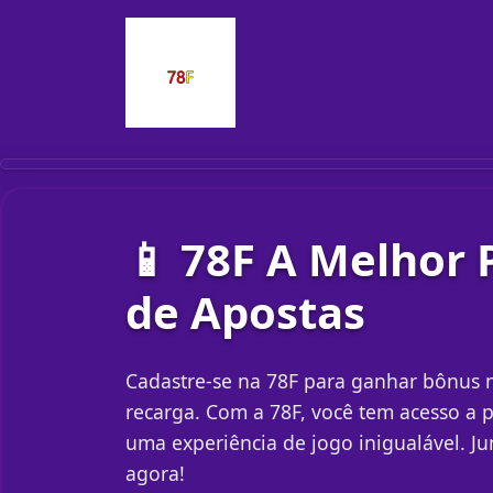
📱 78F A Melhor 
de Apostas
Cadastre-se na 78F para ganhar bônus 
recarga. Com a 78F, você tem acesso a p
uma experiência de jogo inigualável. J
agora!