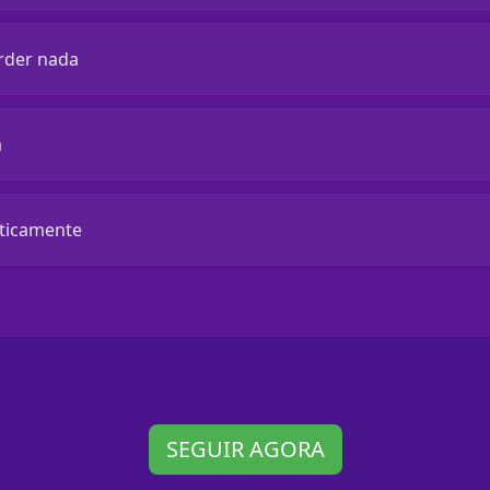
erder nada
a
aticamente
SEGUIR AGORA