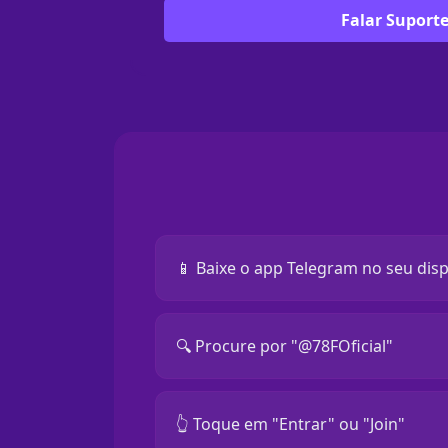
Falar Suport
📱 Baixe o app Telegram no seu disp
🔍 Procure por "@78FOficial"
👆 Toque em "Entrar" ou "Join"