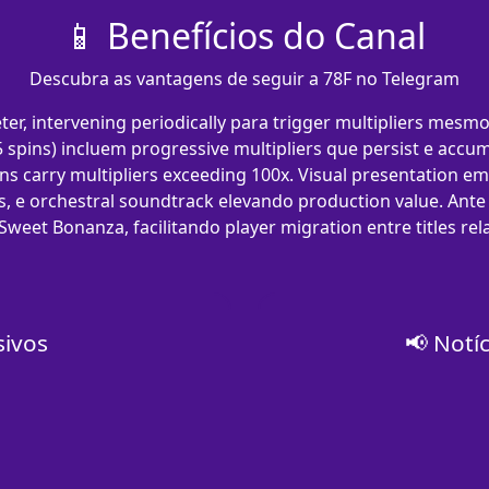
📱 Benefícios do Canal
Descubra as vantagens de seguir a 78F no Telegram
er, intervening periodically para trigger multipliers mesm
5 spins) incluem progressive multipliers que persist e acc
ns carry multipliers exceeding 100x. Visual presentation 
ems, e orchestral soundtrack elevando production value. An
weet Bonanza, facilitando player migration entre titles rel
sivos
📢 Notí