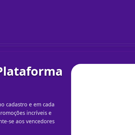
Plataforma
no cadastro e em cada
romoções incríveis e
unte-se aos vencedores