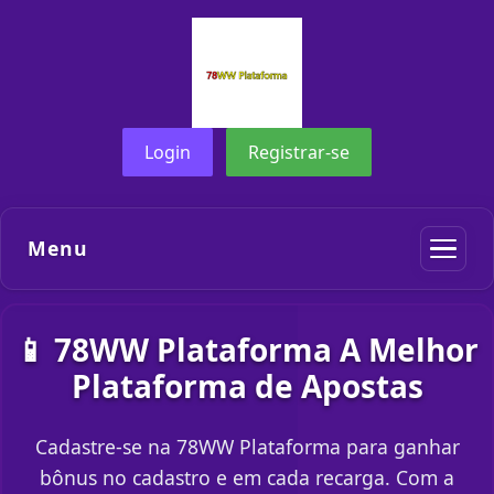
Login
Registrar-se
Menu
📱 78WW Plataforma A Melhor
Plataforma de Apostas
Cadastre-se na 78WW Plataforma para ganhar
bônus no cadastro e em cada recarga. Com a