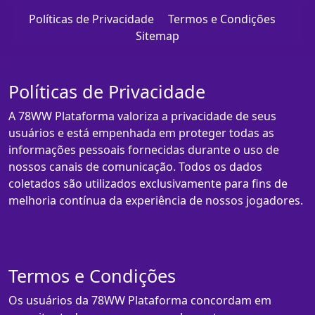
Políticas de Privacidade
Termos e Condições
Sitemap
Políticas de Privacidade
A 78WW Plataforma valoriza a privacidade de seus
usuários e está empenhada em proteger todas as
informações pessoais fornecidas durante o uso de
nossos canais de comunicação. Todos os dados
coletados são utilizados exclusivamente para fins de
melhoria contínua da experiência de nossos jogadores.
Termos e Condições
Os usuários da 78WW Plataforma concordam em