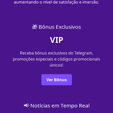
aumentando o nível de satisfação e imersão.
🎁 Bônus Exclusivos
VIP
Receba bônus exclusivos do Telegram,
promoções especiais e códigos promocionais
únicos!
Ver Bônus
📢 Notícias em Tempo Real