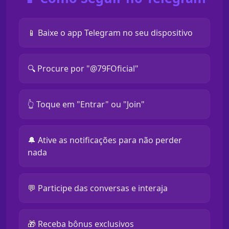
📱 Baixe o app Telegram no seu dispositivo
🔍 Procure por "@79FOficial"
👆 Toque em "Entrar" ou "Join"
🔔 Ative as notificações para não perder
nada
💬 Participe das conversas e interaja
🎁 Receba bônus exclusivos