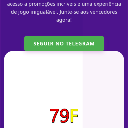
acesso a promoções incríveis e uma experiência
de jogo inigualável. Junte-se aos vencedores
agora!
SEGUIR NO TELEGRAM