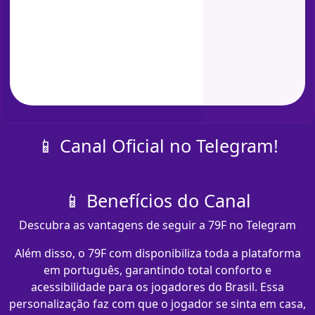
📱 Canal Oficial no Telegram!
📱 Benefícios do Canal
Descubra as vantagens de seguir a 79F no Telegram
Além disso, o 79F com​ disponibiliza toda a plataforma
em português, garantindo total conforto e
acessibilidade para os jogadores do Brasil. Essa
personalização faz com que o jogador se sinta em casa,