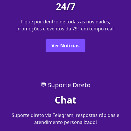
24/7
Fique por dentro de todas as novidades,
promoções e eventos da 79F em tempo real!
Ver Notícias
💬 Suporte Direto
Chat
Suporte direto via Telegram, respostas rápidas e
atendimento personalizado!