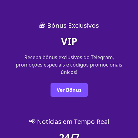
🎁 Bônus Exclusivos
VIP
Receba bônus exclusivos do Telegram,
promoções especiais e códigos promocionais
únicos!
Ver Bônus
📢 Notícias em Tempo Real
24/7