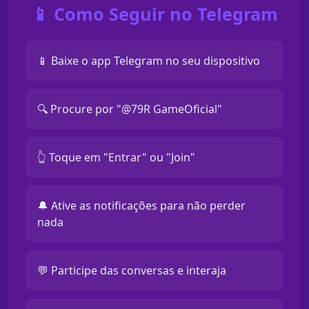
📱 Como Seguir no Telegram
📱 Baixe o app Telegram no seu dispositivo
🔍 Procure por "@79R GameOficial"
👆 Toque em "Entrar" ou "Join"
🔔 Ative as notificações para não perder
nada
💬 Participe das conversas e interaja