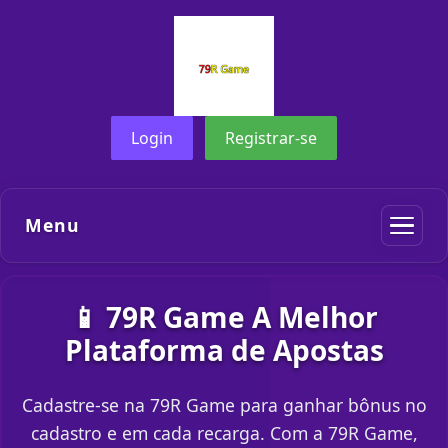
Login
Registrar-se
Menu
📱 79R Game A Melhor
Plataforma de Apostas
Cadastre-se na 79R Game para ganhar bônus no
cadastro e em cada recarga. Com a 79R Game,