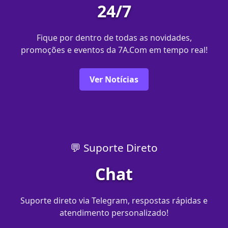
24/7
Fique por dentro de todas as novidades,
promoções e eventos da 7A.Com em tempo real!
Ver Notícias
💬 Suporte Direto
Chat
Suporte direto via Telegram, respostas rápidas e
atendimento personalizado!