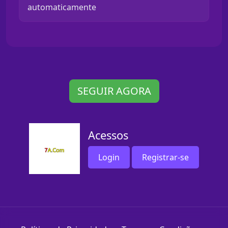
automaticamente
SEGUIR AGORA
Acessos
Login
Registrar-se