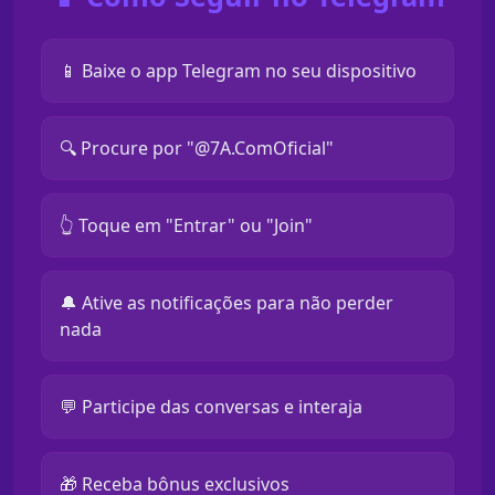
📱 Baixe o app Telegram no seu dispositivo
🔍 Procure por "@7A.ComOficial"
👆 Toque em "Entrar" ou "Join"
🔔 Ative as notificações para não perder
nada
💬 Participe das conversas e interaja
🎁 Receba bônus exclusivos