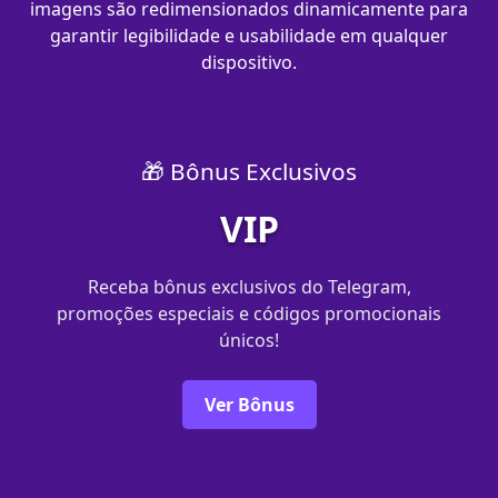
imagens são redimensionados dinamicamente para
garantir legibilidade e usabilidade em qualquer
dispositivo.
🎁 Bônus Exclusivos
VIP
Receba bônus exclusivos do Telegram,
promoções especiais e códigos promocionais
únicos!
Ver Bônus