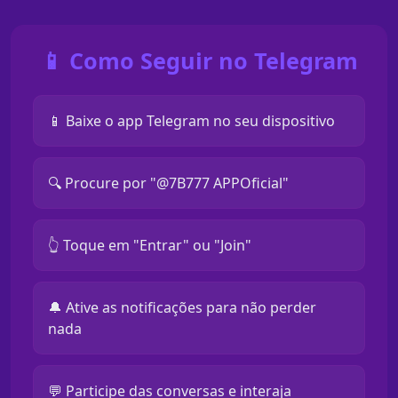
📱 Como Seguir no Telegram
📱 Baixe o app Telegram no seu dispositivo
🔍 Procure por "@7B777 APPOficial"
👆 Toque em "Entrar" ou "Join"
🔔 Ative as notificações para não perder
nada
💬 Participe das conversas e interaja