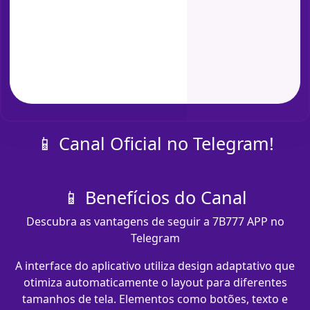
📱 Canal Oficial no Telegram!
📱 Benefícios do Canal
Descubra as vantagens de seguir a 7B777 APP no
Telegram
A interface do aplicativo utiliza design adaptativo que
otimiza automaticamente o layout para diferentes
tamanhos de tela. Elementos como botões, texto e