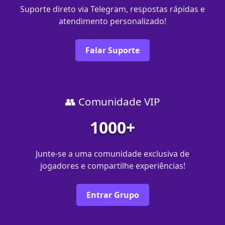
Suporte direto via Telegram, respostas rápidas e
atendimento personalizado!
Falar Suporte
👥 Comunidade VIP
1000+
Junte-se a uma comunidade exclusiva de
jogadores e compartilhe experiências!
Entrar Grupo