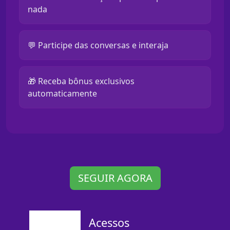
nada
💬 Participe das conversas e interaja
🎁 Receba bônus exclusivos
automaticamente
SEGUIR AGORA
Acessos