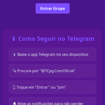
Entrar Grupo
📱 Como Seguir no Telegram
📱 Baixe o app Telegram no seu dispositivo
🔍 Procure por "@7Cpg.ComOficial"
👆 Toque em "Entrar" ou "Join"
🔔 Ative as notificações para não perder