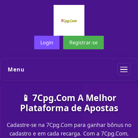
Login
Registrar-se
Menu
📱 7Cpg.Com A Melhor
Plataforma de Apostas
Cadastre-se na 7Cpg.Com para ganhar bônus no
cadastro e em cada recarga. Com a 7Cpg.Com,