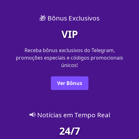
🎁 Bônus Exclusivos
VIP
Receba bônus exclusivos do Telegram,
promoções especiais e códigos promocionais
únicos!
Ver Bônus
📢 Notícias em Tempo Real
24/7