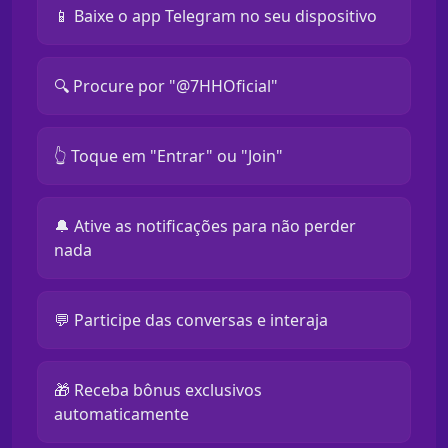
📱 Baixe o app Telegram no seu dispositivo
🔍 Procure por "@7HHOficial"
👆 Toque em "Entrar" ou "Join"
🔔 Ative as notificações para não perder
nada
💬 Participe das conversas e interaja
🎁 Receba bônus exclusivos
automaticamente