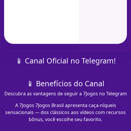
📱 Canal Oficial no Telegram!
📱 Benefícios do Canal
Descubra as vantagens de seguir a 7Jogos no Telegram
A 7Jogos 7Jogos Brasil apresenta caça-níqueis
sensacionais — dos clássicos aos vídeos com recursos
bônus, você escolhe seu favorito.