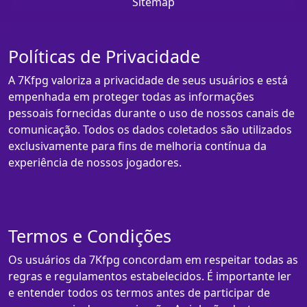
Sitemap
Políticas de Privacidade
A 7Kfpg valoriza a privacidade de seus usuários e está
empenhada em proteger todas as informações
pessoais fornecidas durante o uso de nossos canais de
comunicação. Todos os dados coletados são utilizados
exclusivamente para fins de melhoria contínua da
experiência de nossos jogadores.
Termos e Condições
Os usuários da 7Kfpg concordam em respeitar todas as
regras e regulamentos estabelecidos. É importante ler
e entender todos os termos antes de participar de