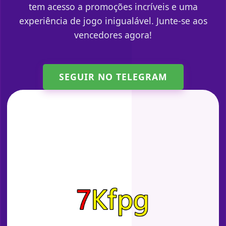
tem acesso a promoções incríveis e uma
experiência de jogo inigualável. Junte-se aos
vencedores agora!
SEGUIR NO TELEGRAM